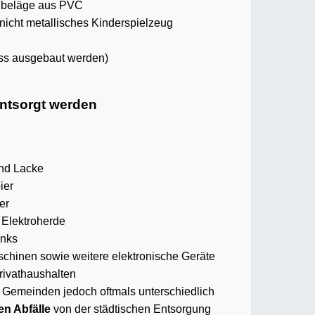
nbeläge aus PVC
icht metallisches Kinderspielzeug
uss ausgebaut werden)
ntsorgt werden
und Lacke
ier
er
 Elektroherde
anks
hinen sowie weitere elektronische Geräte
rivathaushalten
d Gemeinden jedoch oftmals unterschiedlich
en Abfälle
von der städtischen Entsorgung