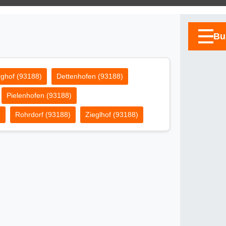
Bu
ghof (93188)
Dettenhofen (93188)
Pielenhofen (93188)
)
Rohrdorf (93188)
Zieglhof (93188)