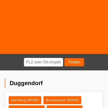
Finden
Duggendorf
Auf'nberg (93182)
Brunnenstich (93182)