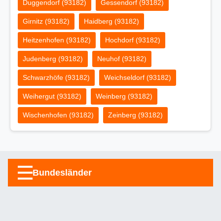
Duggendorf (93182)
Gessendorf (93182)
Girnitz (93182)
Haidberg (93182)
Heitzenhofen (93182)
Hochdorf (93182)
Judenberg (93182)
Neuhof (93182)
Schwarzhöfe (93182)
Weichseldorf (93182)
Weihergut (93182)
Weinberg (93182)
Wischenhofen (93182)
Zeinberg (93182)
Bundesländer