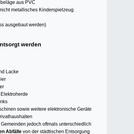
nbeläge aus PVC
icht metallisches Kinderspielzeug
uss ausgebaut werden)
ntsorgt werden
und Lacke
ier
er
 Elektroherde
anks
hinen sowie weitere elektronische Geräte
rivathaushalten
d Gemeinden jedoch oftmals unterschiedlich
en Abfälle
von der städtischen Entsorgung