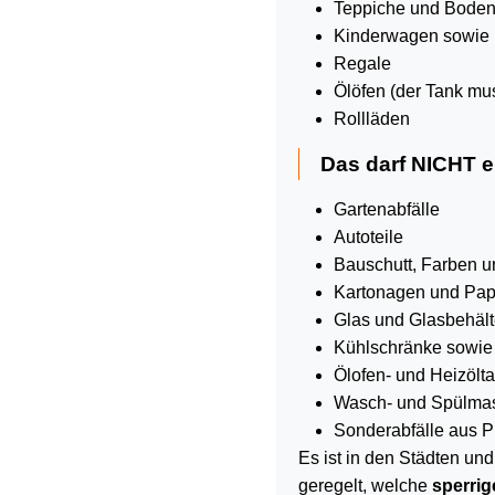
Teppiche und Bode
Kinderwagen sowie n
Regale
Ölöfen (der Tank m
Rollläden
Das darf NICHT e
Gartenabfälle
Autoteile
Bauschutt, Farben 
Kartonagen und Pap
Glas und Glasbehält
Kühlschränke sowie
Ölofen- und Heizölt
Wasch- und Spülmasc
Sonderabfälle aus P
Es ist in den Städten un
geregelt, welche
sperrig