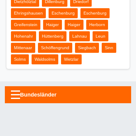
Dietzhölztal
Dillenburg
Driedorf
Ehringshausen
Eschenburg
Eschenburg
Greifenstein
Haiger
Haiger
Herborn
Hohenahr
Hüttenberg
Lahnau
Leun
Mittenaar
Schöffengrund
Siegbach
Sinn
Solms
Waldsolms
Wetzlar
Bundesländer