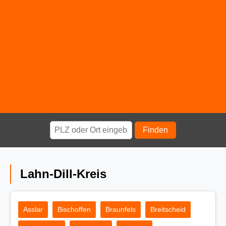
Finden
Lahn-Dill-Kreis
Asslar
Bischoffen
Braunfels
Breitscheid