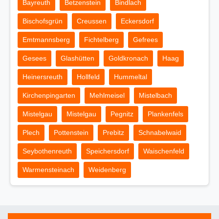
Bayreuth
Betzenstein
Bindlach
Bischofsgrün
Creussen
Eckersdorf
Emtmannsberg
Fichtelberg
Gefrees
Gesees
Glashütten
Goldkronach
Haag
Heinersreuth
Hollfeld
Hummeltal
Kirchenpingarten
Mehlmeisel
Mistelbach
Mistelgau
Mistelgau
Pegnitz
Plankenfels
Plech
Pottenstein
Prebitz
Schnabelwaid
Seybothenreuth
Speichersdorf
Waischenfeld
Warmensteinach
Weidenberg