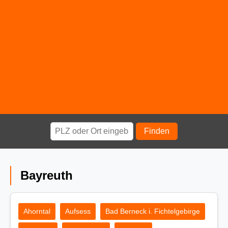
Finden
Bayreuth
Ahorntal
Aufsess
Bad Berneck i. Fichtelgebirge